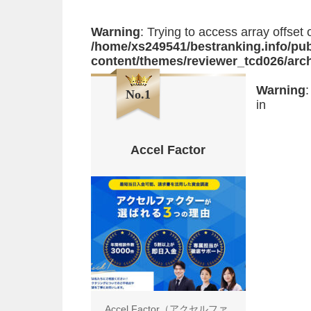
Warning
: Trying to access array offset 
/home/xs249541/bestranking.info/pub
content/themes/reviewer_tcd026/arc
Warning
:
No.1
in
Accel Factor
Accel Factor（アクセルファ