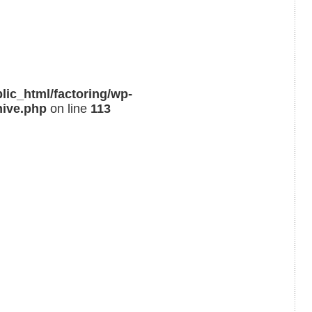
lic_html/factoring/wp-
hive.php
on line
113